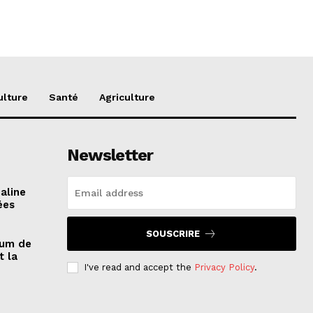
ulture
Santé
Agriculture
Newsletter
aline
ées
SOUSCRIRE
rum de
t la
I've read and accept the
Privacy Policy
.