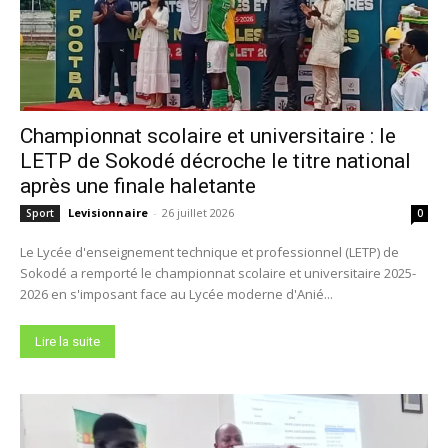
Championnat scolaire et universitaire : le
LETP de Sokodé décroche le titre national
après une finale haletante
Levisionnaire
-
26 juillet 2026
Sport
0
Le Lycée d'enseignement technique et professionnel (LETP) de
Sokodé a remporté le championnat scolaire et universitaire 2025-
2026 en s'imposant face au Lycée moderne d'Anié...
Lire la suite