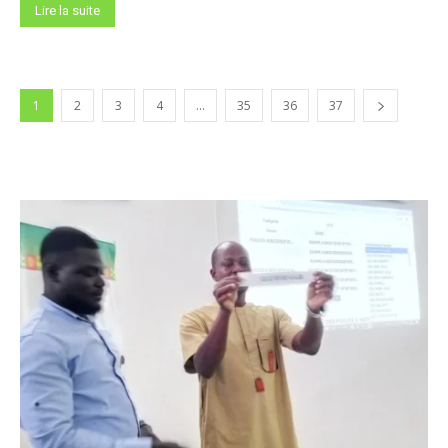
Lire la suite
1
2
3
4
…
35
36
37