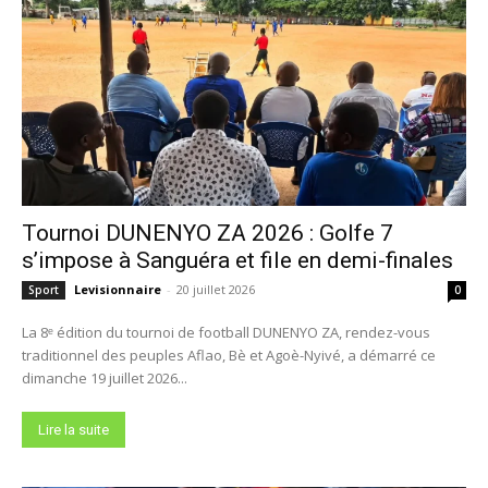
Tournoi DUNENYO ZA 2026 : Golfe 7
s’impose à Sanguéra et file en demi-finales
Levisionnaire
-
20 juillet 2026
Sport
0
La 8ᵉ édition du tournoi de football DUNENYO ZA, rendez-vous
traditionnel des peuples Aflao, Bè et Agoè-Nyivé, a démarré ce
dimanche 19 juillet 2026...
Lire la suite