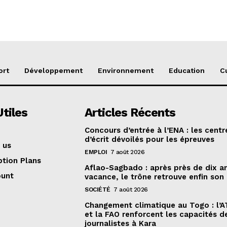
ort
Développement
Environnement
Education
C
Utiles
Articles Récents
Concours d’entrée à l’ENA : les centr
d’écrit dévoilés pour les épreuves
 us
EMPLOI
7 août 2026
ption Plans
Aflao-Sagbado : après près de dix a
ount
vacance, le trône retrouve enfin son
SOCIÉTÉ
7 août 2026
Changement climatique au Togo : l’
et la FAO renforcent les capacités d
journalistes à Kara