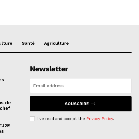
ulture
Santé
Agriculture
Newsletter
es
ns de
SOUSCRIRE
 chef
I've read and accept the
Privacy Policy
.
ATJ2E
es