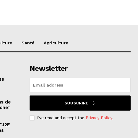
ulture
Santé
Agriculture
Newsletter
es
ns de
SOUSCRIRE
 chef
I've read and accept the
Privacy Policy
.
ATJ2E
es