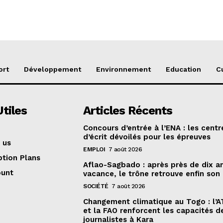
ort
Développement
Environnement
Education
C
Utiles
Articles Récents
Concours d’entrée à l’ENA : les centr
d’écrit dévoilés pour les épreuves
 us
EMPLOI
7 août 2026
ption Plans
Aflao-Sagbado : après près de dix a
ount
vacance, le trône retrouve enfin son
SOCIÉTÉ
7 août 2026
Changement climatique au Togo : l’
et la FAO renforcent les capacités d
journalistes à Kara