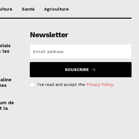
ulture
Santé
Agriculture
Newsletter
olais
 les
SOUSCRIRE
aline
I've read and accept the
Privacy Policy
.
ées
rum de
t la