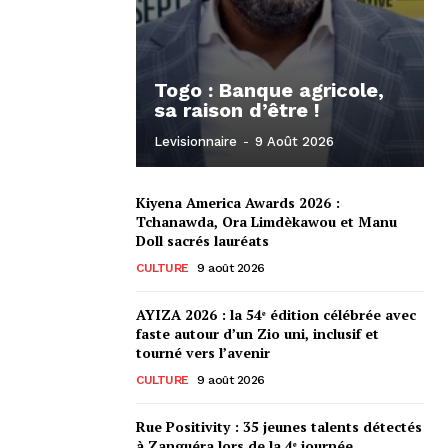
Togo : Banque agricole,
sa raison d’être !
Levisionnaire
-
9 Août 2026
Kiyena America Awards 2026 :
Tchanawda, Ora Limdèkawou et Manu
Doll sacrés lauréats
CULTURE
9 août 2026
AYIZA 2026 : la 54ᵉ édition célébrée avec
faste autour d’un Zio uni, inclusif et
tourné vers l’avenir
CULTURE
9 août 2026
Rue Positivity : 35 jeunes talents détectés
à Zanguéra lors de la 4ᵉ journée