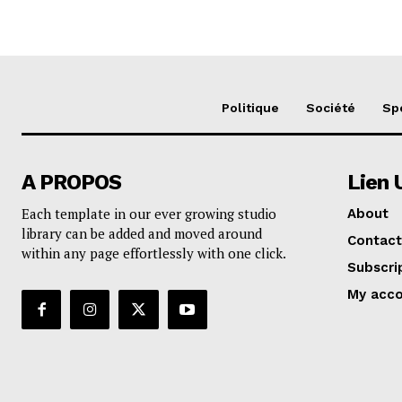
Politique
Société
Sp
A PROPOS
Lien 
Each template in our ever growing studio
About
library can be added and moved around
Contact
within any page effortlessly with one click.
Subscri
My acc