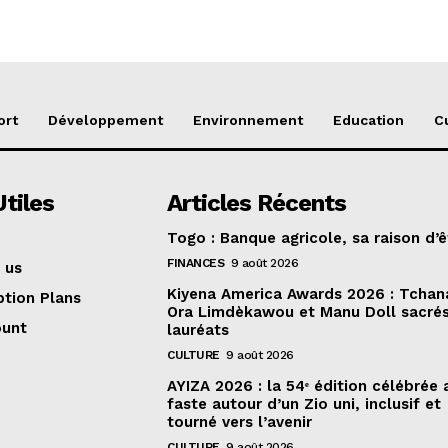
ort
Développement
Environnement
Education
C
Utiles
Articles Récents
Togo : Banque agricole, sa raison d’ê
FINANCES
9 août 2026
 us
Kiyena America Awards 2026 : Tcha
ption Plans
Ora Limdèkawou et Manu Doll sacré
ount
lauréats
CULTURE
9 août 2026
AYIZA 2026 : la 54ᵉ édition célébrée
faste autour d’un Zio uni, inclusif et
tourné vers l’avenir
CULTURE
9 août 2026