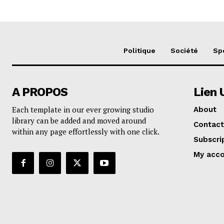
Politique
Société
Sp
A PROPOS
Lien 
Each template in our ever growing studio
About
library can be added and moved around
Contact
within any page effortlessly with one click.
Subscri
My acc