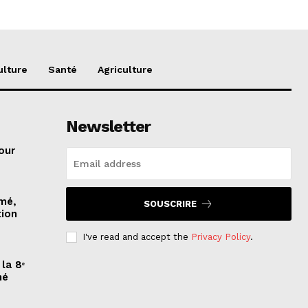
ulture
Santé
Agriculture
Newsletter
our
imé,
SOUSCRIRE
tion
I've read and accept the
Privacy Policy
.
la 8ᵉ
mé