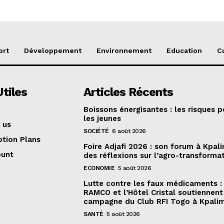
ort
Développement
Environnement
Education
C
Utiles
Articles Récents
Boissons énergisantes : les risques p
les jeunes
 us
SOCIÉTÉ
6 août 2026
ption Plans
Foire Adjafi 2026 : son forum à Kpal
ount
des réflexions sur l’agro-transforma
ECONOMIE
5 août 2026
Lutte contre les faux médicaments :
RAMCO et l’Hôtel Cristal soutiennent 
campagne du Club RFI Togo à Kpali
SANTÉ
5 août 2026