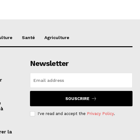
ulture
Santé
Agriculture
Newsletter
r
SOUSCRIRE
e
 à
I've read and accept the
Privacy Policy
.
rer la
e