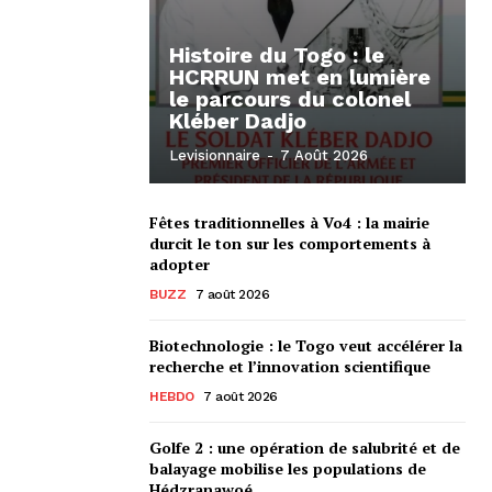
Histoire du Togo : le
HCRRUN met en lumière
le parcours du colonel
Kléber Dadjo
Levisionnaire
-
7 Août 2026
Fêtes traditionnelles à Vo4 : la mairie
durcit le ton sur les comportements à
adopter
BUZZ
7 août 2026
Biotechnologie : le Togo veut accélérer la
recherche et l’innovation scientifique
HEBDO
7 août 2026
Golfe 2 : une opération de salubrité et de
balayage mobilise les populations de
Hédzranawoé