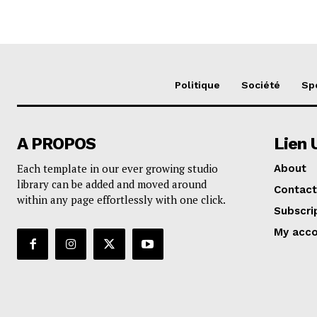
Politique
Société
Sp
A PROPOS
Lien 
Each template in our ever growing studio
About
library can be added and moved around
Contact
within any page effortlessly with one click.
Subscri
My acc