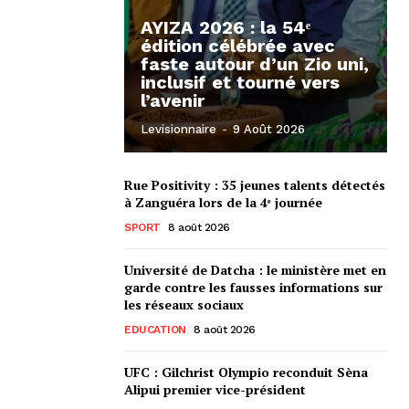
AYIZA 2026 : la 54ᵉ
édition célébrée avec
faste autour d’un Zio uni,
inclusif et tourné vers
l’avenir
Levisionnaire
-
9 Août 2026
Rue Positivity : 35 jeunes talents détectés
à Zanguéra lors de la 4ᵉ journée
SPORT
8 août 2026
Université de Datcha : le ministère met en
garde contre les fausses informations sur
les réseaux sociaux
EDUCATION
8 août 2026
UFC : Gilchrist Olympio reconduit Sèna
Alipui premier vice-président