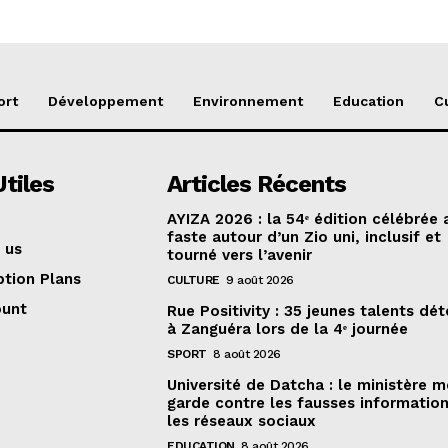
ort
Développement
Environnement
Education
C
Utiles
Articles Récents
AYIZA 2026 : la 54ᵉ édition célébrée
faste autour d’un Zio uni, inclusif et
 us
tourné vers l’avenir
ption Plans
CULTURE
9 août 2026
ount
Rue Positivity : 35 jeunes talents dé
à Zanguéra lors de la 4ᵉ journée
SPORT
8 août 2026
Université de Datcha : le ministère m
garde contre les fausses information
les réseaux sociaux
EDUCATION
8 août 2026