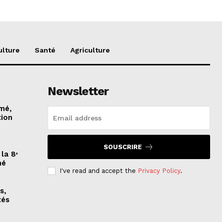
ulture
Santé
Agriculture
Newsletter
imé,
tion
SOUSCRIRE
la 8ᵉ
mé
I've read and accept the
Privacy Policy
.
s,
tés