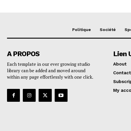
Politique
Société
Sp
A PROPOS
Lien 
Each template in our ever growing studio
About
library can be added and moved around
Contact
within any page effortlessly with one click.
Subscri
My acc