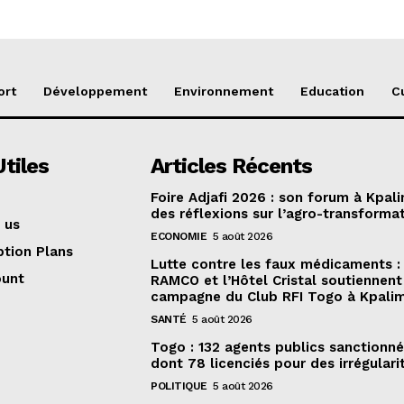
ort
Développement
Environnement
Education
C
Utiles
Articles Récents
Foire Adjafi 2026 : son forum à Kpal
des réflexions sur l’agro-transforma
 us
ECONOMIE
5 août 2026
ption Plans
Lutte contre les faux médicaments :
ount
RAMCO et l’Hôtel Cristal soutiennent 
campagne du Club RFI Togo à Kpali
SANTÉ
5 août 2026
Togo : 132 agents publics sanctionné
dont 78 licenciés pour des irrégulari
POLITIQUE
5 août 2026