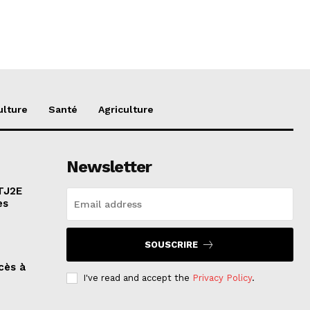
ulture
Santé
Agriculture
Newsletter
ATJ2E
es
SOUSCRIRE
cès à
I've read and accept the
Privacy Policy
.