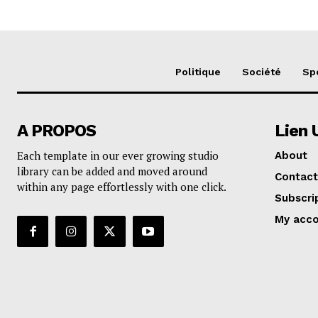
Politique
Société
Sp
A PROPOS
Lien 
Each template in our ever growing studio
About
library can be added and moved around
Contact
within any page effortlessly with one click.
Subscri
My acc