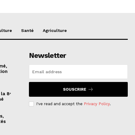
ulture
Santé
Agriculture
Newsletter
imé,
tion
SOUSCRIRE
la 8ᵉ
mé
I've read and accept the
Privacy Policy
.
s,
tés