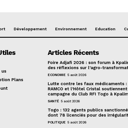
ort
Développement
Environnement
Education
C
Utiles
Articles Récents
Foire Adjafi 2026 : son forum à Kpal
des réflexions sur l’agro-transforma
 us
ECONOMIE
5 août 2026
ption Plans
Lutte contre les faux médicaments :
ount
RAMCO et l’Hôtel Cristal soutiennent 
campagne du Club RFI Togo à Kpali
SANTÉ
5 août 2026
Togo : 132 agents publics sanctionné
dont 78 licenciés pour des irrégulari
POLITIQUE
5 août 2026