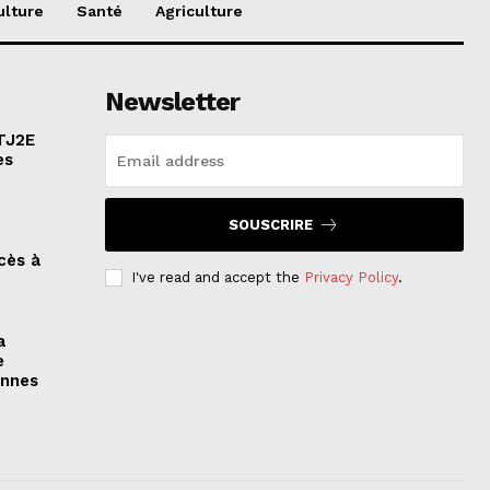
ulture
Santé
Agriculture
Newsletter
ATJ2E
es
SOUSCRIRE
cès à
I've read and accept the
Privacy Policy
.
a
e
onnes