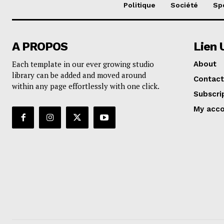
Politique
Société
Sp
A PROPOS
Lien 
Each template in our ever growing studio
About
library can be added and moved around
Contact
within any page effortlessly with one click.
Subscri
My acc