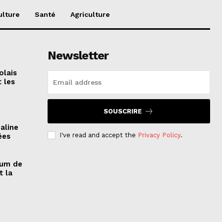
ulture
Santé
Agriculture
Newsletter
olais
 les
SOUSCRIRE
aline
I've read and accept the
Privacy Policy
.
ées
rum de
t la