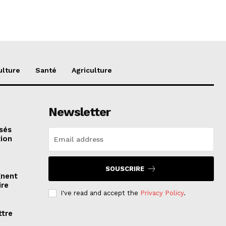
ulture
Santé
Agriculture
Newsletter
sés
tion
SOUSCRIRE
gnent
ire
I've read and accept the
Privacy Policy
.
ttre
n