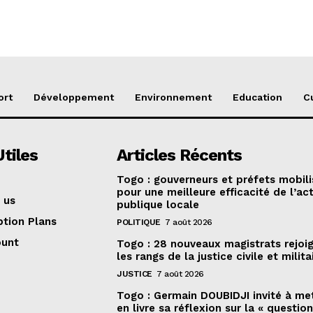
ort
Développement
Environnement
Education
C
Utiles
Articles Récents
Togo : gouverneurs et préfets mobili
pour une meilleure efficacité de l’ac
 us
publique locale
ption Plans
POLITIQUE
7 août 2026
ount
Togo : 28 nouveaux magistrats rejoi
les rangs de la justice civile et milita
JUSTICE
7 août 2026
Togo : Germain DOUBIDJI invité à me
en livre sa réflexion sur la « questio