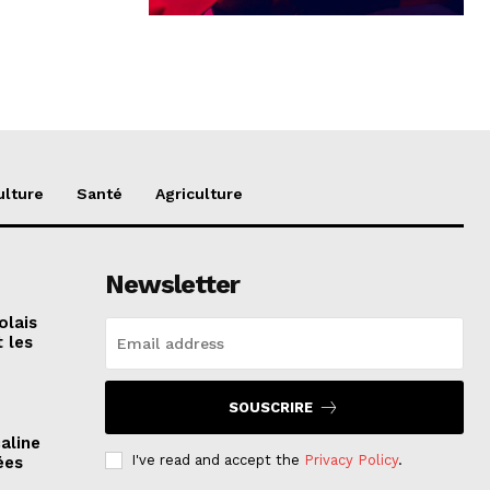
ulture
Santé
Agriculture
Newsletter
olais
 les
SOUSCRIRE
aline
I've read and accept the
Privacy Policy
.
ées