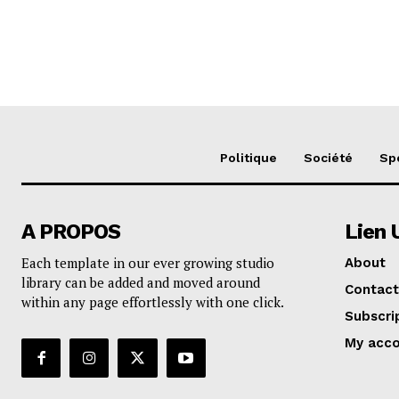
Politique
Société
Sp
A PROPOS
Lien 
Each template in our ever growing studio
About
library can be added and moved around
Contact
within any page effortlessly with one click.
Subscri
My acc