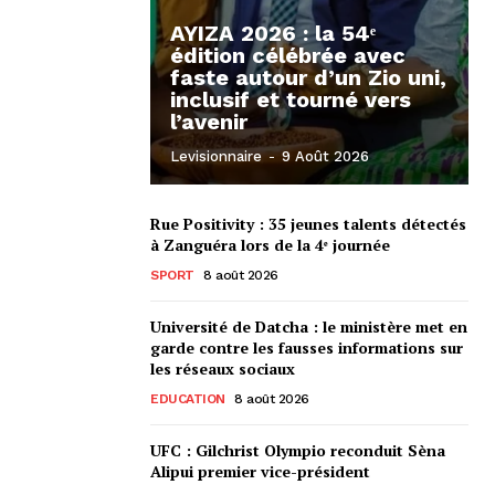
AYIZA 2026 : la 54ᵉ
édition célébrée avec
faste autour d’un Zio uni,
inclusif et tourné vers
l’avenir
Levisionnaire
-
9 Août 2026
Rue Positivity : 35 jeunes talents détectés
à Zanguéra lors de la 4ᵉ journée
SPORT
8 août 2026
Université de Datcha : le ministère met en
garde contre les fausses informations sur
les réseaux sociaux
EDUCATION
8 août 2026
UFC : Gilchrist Olympio reconduit Sèna
Alipui premier vice-président