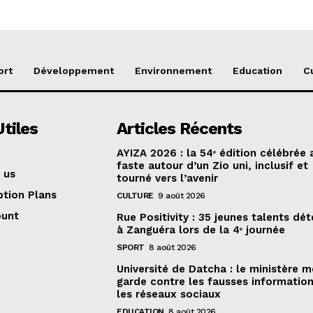
ort
Développement
Environnement
Education
C
Utiles
Articles Récents
AYIZA 2026 : la 54ᵉ édition célébrée
faste autour d’un Zio uni, inclusif et
 us
tourné vers l’avenir
ption Plans
CULTURE
9 août 2026
ount
Rue Positivity : 35 jeunes talents dé
à Zanguéra lors de la 4ᵉ journée
SPORT
8 août 2026
Université de Datcha : le ministère m
garde contre les fausses information
les réseaux sociaux
EDUCATION
8 août 2026