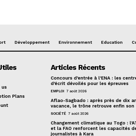
ort
Développement
Environnement
Education
C
Utiles
Articles Récents
Concours d’entrée à l’ENA : les centr
d’écrit dévoilés pour les épreuves
 us
EMPLOI
7 août 2026
ption Plans
Aflao-Sagbado : après près de dix a
ount
vacance, le trône retrouve enfin son
SOCIÉTÉ
7 août 2026
Changement climatique au Togo : l’
et la FAO renforcent les capacités d
journalistes à Kara