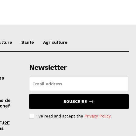
ulture
Santé
Agriculture
Newsletter
es
ns de
SOUSCRIRE
 chef
I've read and accept the
Privacy Policy
.
ATJ2E
es