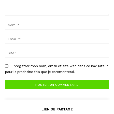
Commenter
:
No
:*
Ema
:*
Sit
:
Enregistrer mon nom, email et site web dans ce navigateur
pour la prochaine fois que je commenterai.
LIEN DE PARTAGE