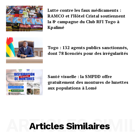
Lutte contre les faux médicaments :
RAMCO et l’Hôtel Cristal soutiennent
la 8ᵉ campagne du Club RFI Togo à
Kpalimé
Togo : 132 agents publics sanctionnés,
dont 78 licenciés pour des irrégularités
Santé visuelle : la SMPDD offre
gratuitement des montures de lunettes
aux populations à Lomé
ARTICLES SIMI
Articles Similaires