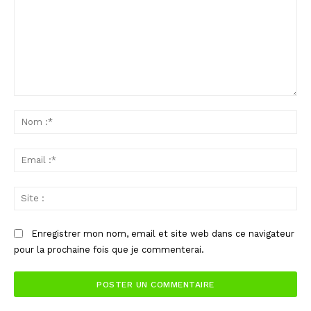
Commenter
:
No
:*
Ema
:*
Sit
:
Enregistrer mon nom, email et site web dans ce navigateur
pour la prochaine fois que je commenterai.