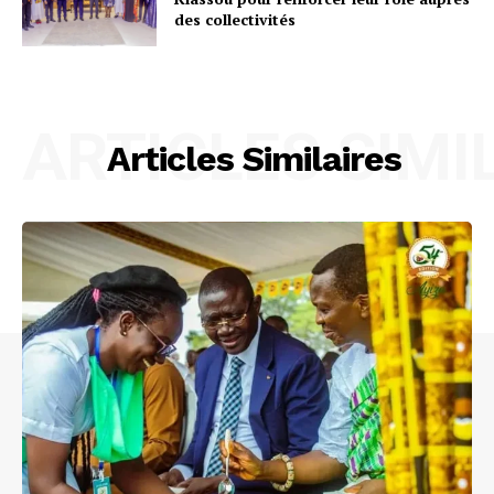
des collectivités
ARTICLES SIMI
Articles Similaires