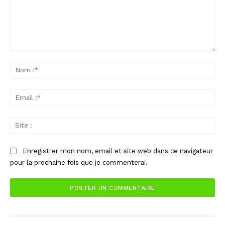
Commenter
:
No
:*
Ema
:*
Sit
:
Enregistrer mon nom, email et site web dans ce navigateur
pour la prochaine fois que je commenterai.