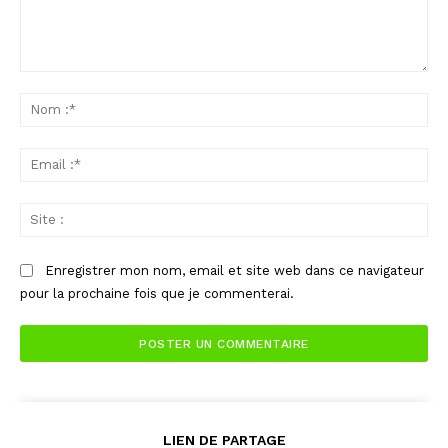
Commenter
:
No
:*
Ema
:*
Sit
:
Enregistrer mon nom, email et site web dans ce navigateur
pour la prochaine fois que je commenterai.
LIEN DE PARTAGE