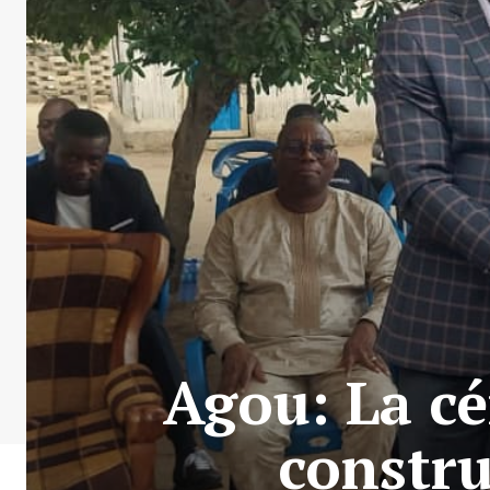
Agou: La cé
constru