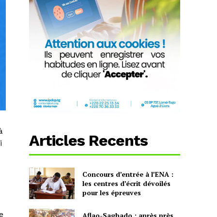
à
Articles Recents
i
Concours d’entrée à l’ENA :
les centres d’écrit dévoilés
pour les épreuves
e
Aflao-Sagbado : après près