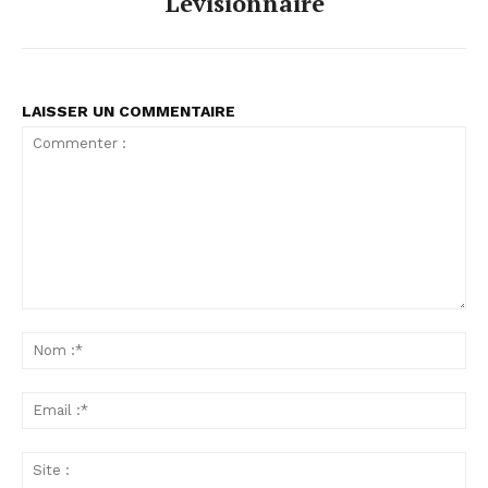
Levisionnaire
LAISSER UN COMMENTAIRE
Commenter
:
No
:*
Ema
:*
Sit
: