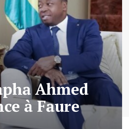
apha Ahmed
nce à Faure