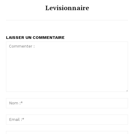
Levisionnaire
LAISSER UN COMMENTAIRE
Commenter
:
No
:*
Ema
:*
Sit