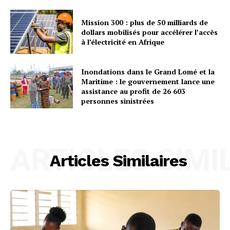
Mission 300 : plus de 50 milliards de
dollars mobilisés pour accélérer l’accès
à l’électricité en Afrique
Inondations dans le Grand Lomé et la
Maritime : le gouvernement lance une
assistance au profit de 26 603
personnes sinistrées
ARTICLES SIMI
Articles Similaires