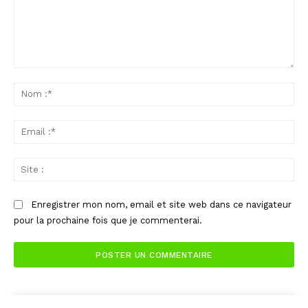
Commenter
:
No
:*
Ema
:*
Sit
:
Enregistrer mon nom, email et site web dans ce navigateur
pour la prochaine fois que je commenterai.