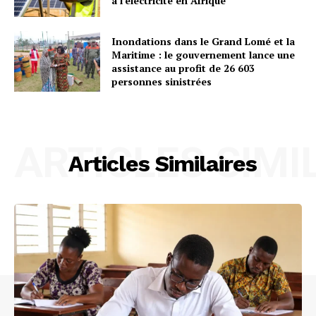
à l’électricité en Afrique
Inondations dans le Grand Lomé et la
Maritime : le gouvernement lance une
assistance au profit de 26 603
personnes sinistrées
ARTICLES SIMI
Articles Similaires