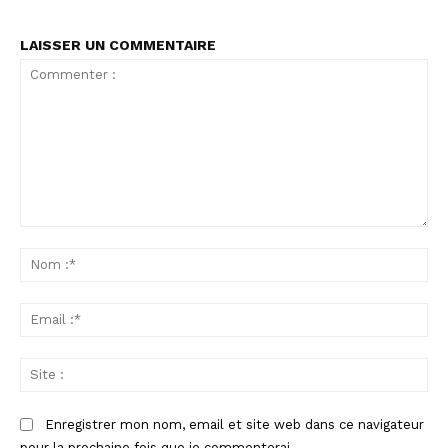
LAISSER UN COMMENTAIRE
Commenter
:
No
:*
Ema
:*
Sit
:
Enregistrer mon nom, email et site web dans ce navigateur
pour la prochaine fois que je commenterai.