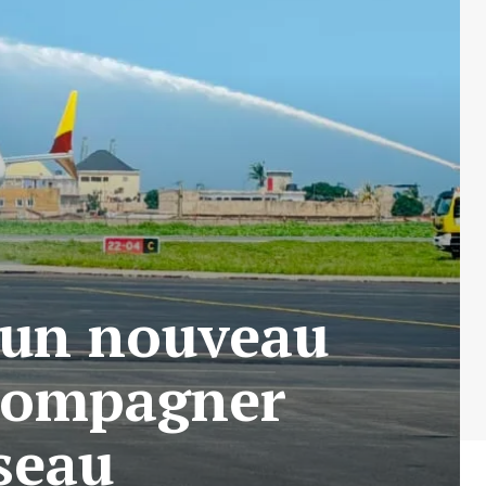
c un nouveau
compagner
éseau