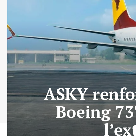
ASKY renfor
Boeing 7
l’ex