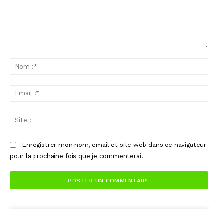
Commenter
:
No
:*
Ema
:*
Sit
:
Enregistrer mon nom, email et site web dans ce navigateur
pour la prochaine fois que je commenterai.