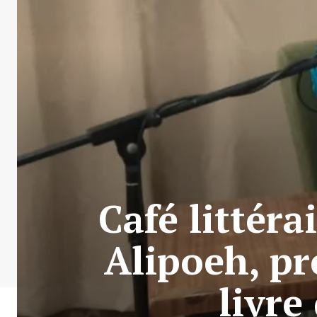
Café littér
Alipoeh, pr
livre