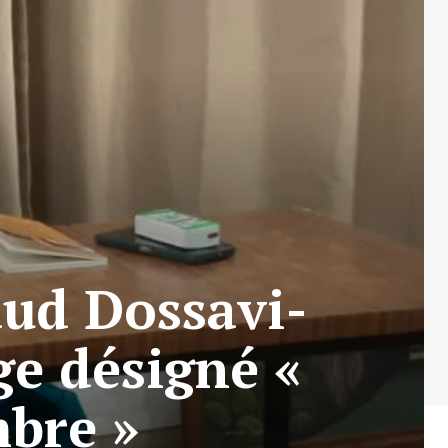
aud Dossavi-
ge désigné «
mbre »