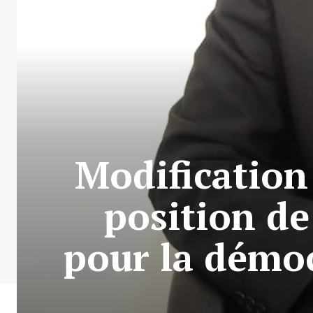
Modification 
position de
pour la démoc