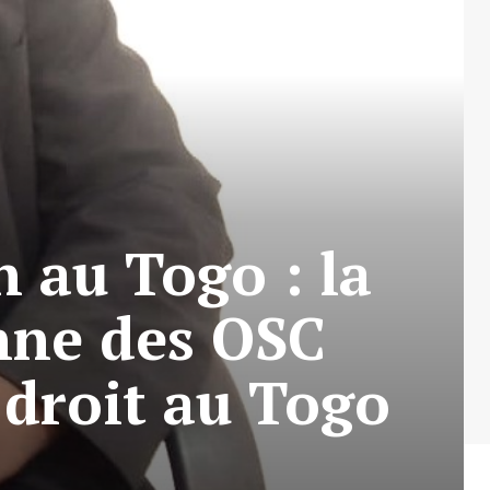
n au Togo : la
enne des OSC
 droit au Togo