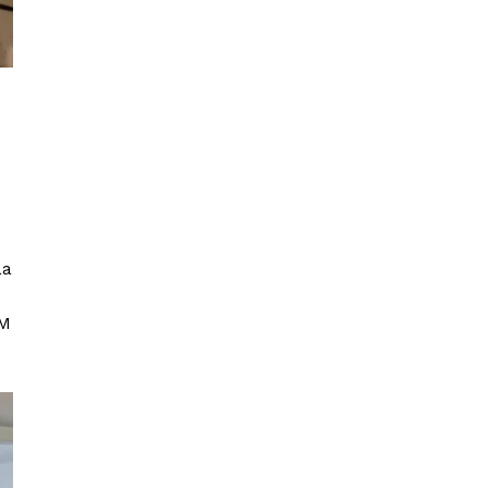
La
OM