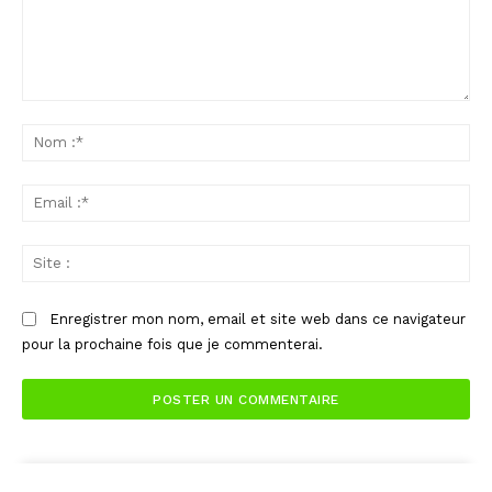
Commenter
:
No
:*
Ema
:*
Sit
:
Enregistrer mon nom, email et site web dans ce navigateur
pour la prochaine fois que je commenterai.