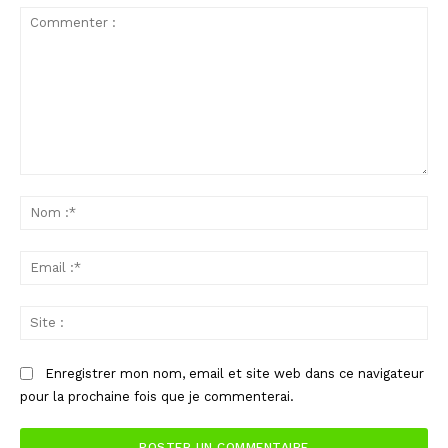
Commenter
:
No
:*
Ema
:*
Sit
:
Enregistrer mon nom, email et site web dans ce navigateur
pour la prochaine fois que je commenterai.