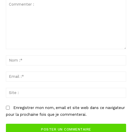
Commenter
:
No
:*
Ema
:*
Sit
:
Enregistrer mon nom, email et site web dans ce navigateur
pour la prochaine fois que je commenterai.