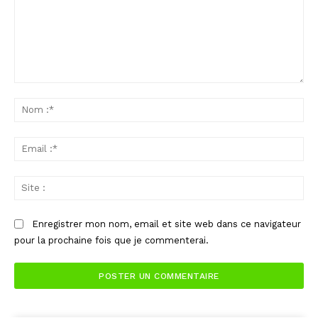
Commenter
:
No
:*
Ema
:*
Sit
:
Enregistrer mon nom, email et site web dans ce navigateur
pour la prochaine fois que je commenterai.