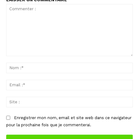
Commenter
:
No
:*
Ema
:*
Sit
:
Enregistrer mon nom, email et site web dans ce navigateur
pour la prochaine fois que je commenterai.