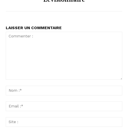
LAISSER UN COMMENTAIRE
Commenter
:
No
:*
Ema
:*
Sit
: