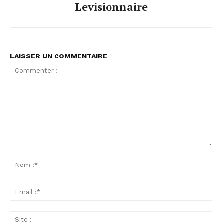
Levisionnaire
LAISSER UN COMMENTAIRE
Commenter
:
No
:*
Ema
:*
Sit