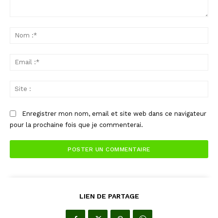
Commenter
:
No
:*
Ema
:*
Sit
:
Enregistrer mon nom, email et site web dans ce navigateur
pour la prochaine fois que je commenterai.
LIEN DE PARTAGE