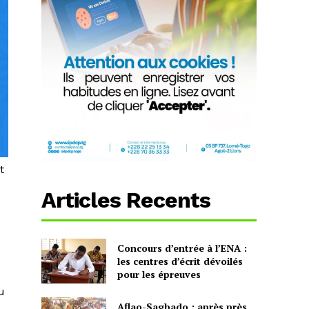
t
Articles Recents
e
Concours d’entrée à l’ENA :
les centres d’écrit dévoilés
pour les épreuves
u
Aflao-Sagbado : après près