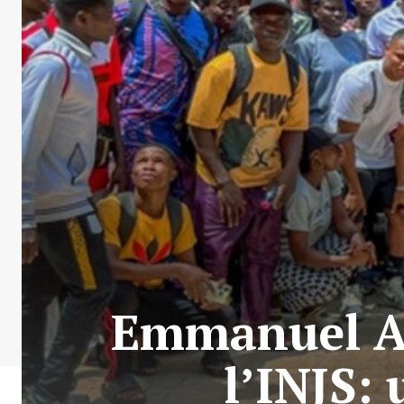
Emmanuel Ad
l’INJS: