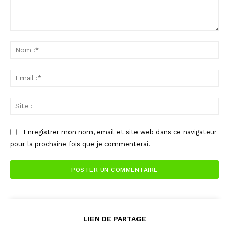
Commenter
:
No
:*
Ema
:*
Sit
:
Enregistrer mon nom, email et site web dans ce navigateur
pour la prochaine fois que je commenterai.
LIEN DE PARTAGE