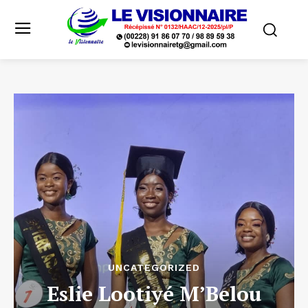
UNCATEGORIZED
Eslie Lootiyé M’Belou