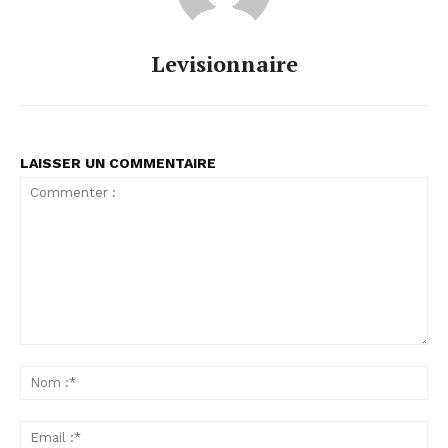
Levisionnaire
LAISSER UN COMMENTAIRE
Commenter
:
No
:*
Ema