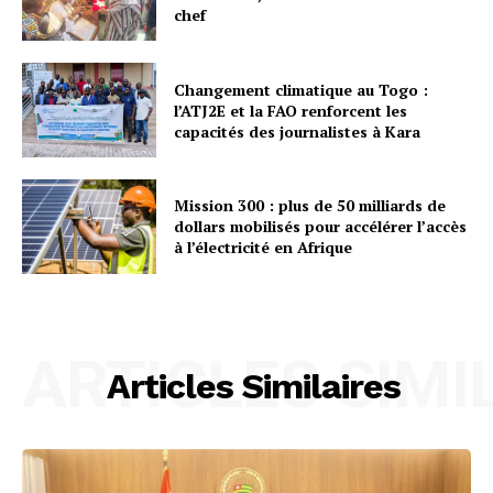
chef
Changement climatique au Togo :
l’ATJ2E et la FAO renforcent les
capacités des journalistes à Kara
Mission 300 : plus de 50 milliards de
dollars mobilisés pour accélérer l’accès
à l’électricité en Afrique
ARTICLES SIMI
Articles Similaires