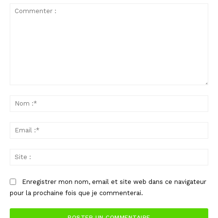
Commenter
:
No
:*
Ema
:*
Sit
:
Enregistrer mon nom, email et site web dans ce navigateur
pour la prochaine fois que je commenterai.