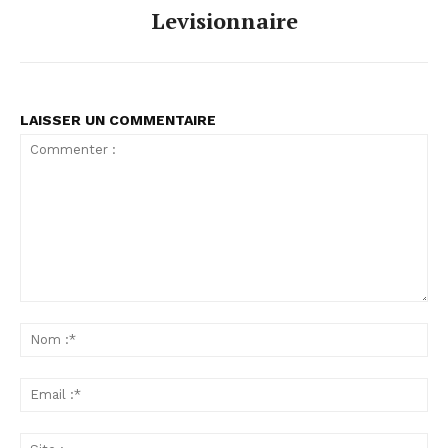
Levisionnaire
LAISSER UN COMMENTAIRE
Commenter
:
No
:*
Ema
:*
Sit