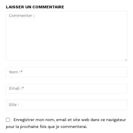
LAISSER UN COMMENTAIRE
Commenter
:
No
:*
Ema
:*
Sit
:
Enregistrer mon nom, email et site web dans ce navigateur
pour la prochaine fois que je commenterai.