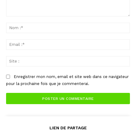
Commenter
:
No
:*
Ema
:*
Sit
:
Enregistrer mon nom, email et site web dans ce navigateur
pour la prochaine fois que je commenterai.
LIEN DE PARTAGE