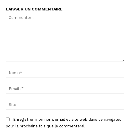
LAISSER UN COMMENTAIRE
Commenter
:
No
:*
Ema
:*
Sit
:
Enregistrer mon nom, email et site web dans ce navigateur
pour la prochaine fois que je commenterai.